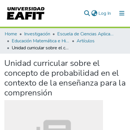
(current)
Log In
Communities & Collections
Home
Investigación
Escuela de Ciencias Aplicadas e Ingeniería
Educación Matemática e Historia (EAFIT - U de A)
Artículos
All of DSpace
Unidad curricular sobre el concepto de probabilidad en el contexto de la enseñanza para la comprensión
Statistics
Unidad curricular sobre el
concepto de probabilidad en el
contexto de la enseñanza para la
comprensión