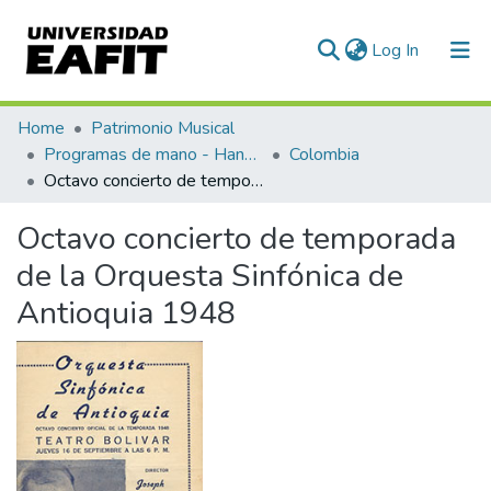
(current)
Log In
Communities & Collections
Home
Patrimonio Musical
Programas de mano - Hand programs
Colombia
All of DSpace
Octavo concierto de temporada de la Orquesta Sinfónica de Antioquia 1948
Statistics
Octavo concierto de temporada
de la Orquesta Sinfónica de
Antioquia 1948