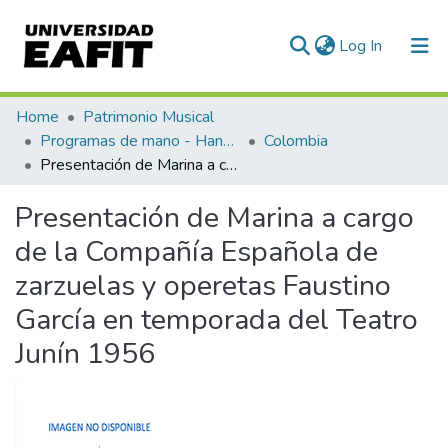
(current)
Log In
Communities & Collections
Home
Patrimonio Musical
Programas de mano - Hand programs
Colombia
All of DSpace
Presentación de Marina a cargo de la Compañía Española de zarzuelas y operetas Faustino García en temporada del Teatro Junín 1956
Statistics
Presentación de Marina a cargo
de la Compañía Española de
zarzuelas y operetas Faustino
García en temporada del Teatro
Junín 1956