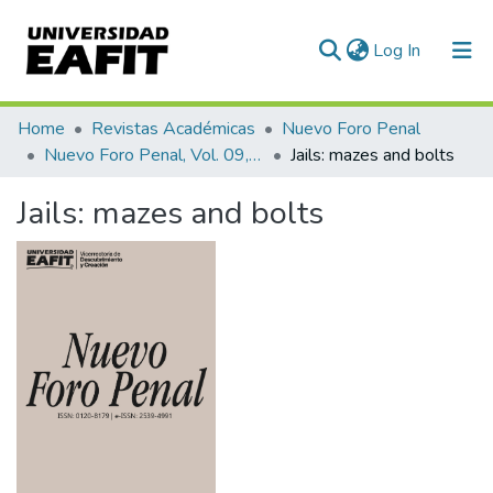
(current)
Log In
Communities & Collections
Home
Revistas Académicas
Nuevo Foro Penal
Nuevo Foro Penal, Vol. 09, Núm. 80 (2013)
Jails: mazes and bolts
All of DSpace
Jails: mazes and bolts
Statistics