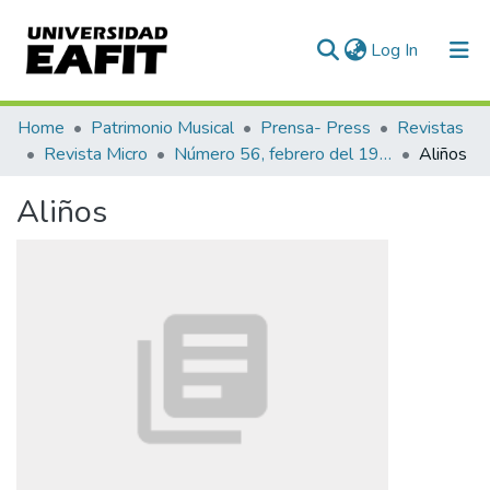
(current)
Log In
Communities & Collections
Home
Patrimonio Musical
Prensa- Press
Revistas
Revista Micro
Número 56, febrero del 1944
Aliños
All of DSpace
Aliños
Statistics