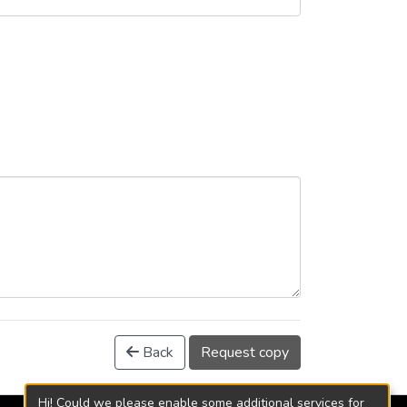
Back
Request copy
Hi! Could we please enable some additional services for