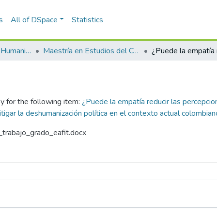
s
All of DSpace
Statistics
Escuela de Artes y Humanidades
Maestría en Estudios del Comportamiento (tesis)
y for the following item:
¿Puede la empatía reducir las percepcion
igar la deshumanización política en el contexto actual colombian
n_trabajo_grado_eafit.docx