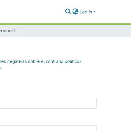
Log In
¿Puede la empatía reducir las percepciones negativas sobre el contrario político? : intervención comportamental tipo nudge para mitigar la deshumanización política en el contexto actual colombiano
es negativas sobre el contrario político? :
o