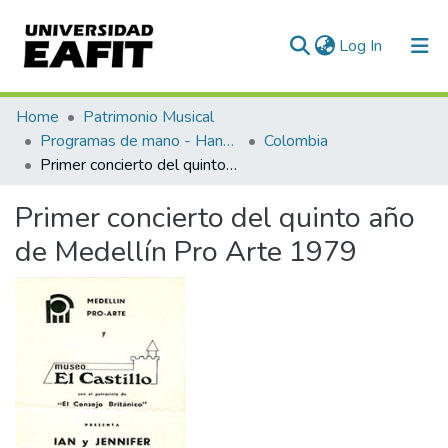
(current)
Log In
Communities & Collections
Home
Patrimonio Musical
Programas de mano - Hand programs
Colombia
All of DSpace
Primer concierto del quinto año de Medellín Pro Arte 1979
Statistics
Primer concierto del quinto año
de Medellín Pro Arte 1979