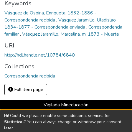
Keywords
Vásquez de Ospina, Enriqueta, 1832-1886 -
Correspondencia recibida
,
Vásquez Jaramillo, Uladislao
1834-1877 - Correspondencia enviada
,
Correspondencia
familiar
,
Vásquez Jaramillo, Marcelina, m. 1873 - Muerte
URI
http://hdl.handle.net/10784/6840
Collections
Correspondencia recibida
Full item page
Vigilada Mineducación
Universidad con Acreditación Institucional hasta 2026 -
Hi! Could we please enable some additional services for
Resolución MEN 2158 de 2018
Statistical
? You can always change or withdraw your consent
later.