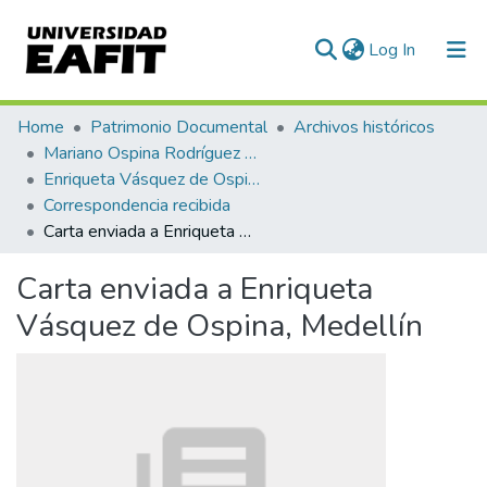
(current)
Log In
Communities & Collections
Home
Patrimonio Documental
Archivos históricos
Mariano Ospina Rodríguez (1826 -1912)
All of DSpace
Enriqueta Vásquez de Ospina
Correspondencia recibida
Statistics
Carta enviada a Enriqueta Vásquez de Ospina, Medellín
Carta enviada a Enriqueta
Vásquez de Ospina, Medellín