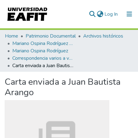
(current)
Log In
Communities & Collections
Home
Patrimonio Documental
Archivos históricos
Mariano Ospina Rodríguez (1826 -1912)
All of DSpace
Mariano Ospina Rodríguez
Correspondencia varios a varios
Statistics
Carta enviada a Juan Bautista Arango
Carta enviada a Juan Bautista
Arango