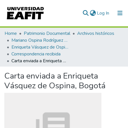
(current)
Log In
Communities & Collections
Home
Patrimonio Documental
Archivos históricos
Mariano Ospina Rodríguez (1826 -1912)
All of DSpace
Enriqueta Vásquez de Ospina
Correspondencia recibida
Statistics
Carta enviada a Enriqueta Vásquez de Ospina, Bogotá
Carta enviada a Enriqueta
Vásquez de Ospina, Bogotá