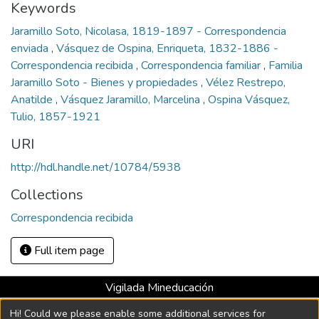
Keywords
Jaramillo Soto, Nicolasa, 1819-1897 - Correspondencia
enviada
,
Vásquez de Ospina, Enriqueta, 1832-1886 -
Correspondencia recibida
,
Correspondencia familiar
,
Familia
Jaramillo Soto - Bienes y propiedades
,
Vélez Restrepo,
Anatilde
,
Vásquez Jaramillo, Marcelina
,
Ospina Vásquez,
Tulio, 1857-1921
URI
http://hdl.handle.net/10784/5938
Collections
Correspondencia recibida
Full item page
Vigilada Mineducación
Universidad con Acreditación Institucional hasta 2026 -
Hi! Could we please enable some additional services for