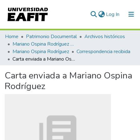
(current)
Log In
Communities & Collections
Home
Patrimonio Documental
Archivos históricos
Mariano Ospina Rodríguez (1826 -1912)
All of DSpace
Mariano Ospina Rodríguez
Correspondencia recibida
Carta enviada a Mariano Ospina Rodríguez
Statistics
Carta enviada a Mariano Ospina
Rodríguez