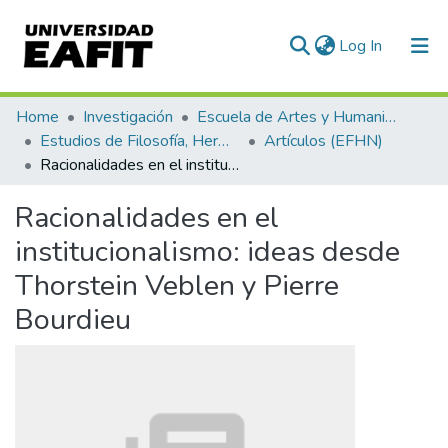
(current)
Log In
Communities & Collections
Home
Investigación
Escuela de Artes y Humanidades
Estudios de Filosofía, Hermenéutica y Narrativas
Artículos (EFHN)
All of DSpace
Racionalidades en el institucionalismo: ideas desde Thorstein Veblen y Pierre Bourdieu
Statistics
Racionalidades en el
institucionalismo: ideas desde
Thorstein Veblen y Pierre
Bourdieu