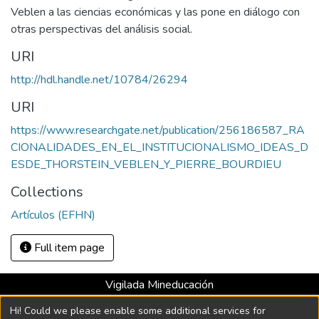
Veblen a las ciencias económicas y las pone en diálogo con
otras perspectivas del análisis social.
URI
http://hdl.handle.net/10784/26294
URI
https://www.researchgate.net/publication/256186587_RA
CIONALIDADES_EN_EL_INSTITUCIONALISMO_IDEAS_D
ESDE_THORSTEIN_VEBLEN_Y_PIERRE_BOURDIEU
Collections
Artículos (EFHN)
Full item page
Vigilada Mineducación
Universidad con Acreditación Institucional hasta 2026 -
Hi! Could we please enable some additional services for