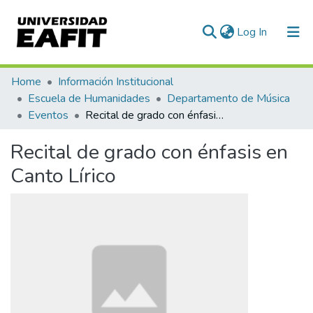
(current)
Log In
Communities & Collections
Home
Información Institucional
Escuela de Humanidades
Departamento de Música
All of DSpace
Eventos
Recital de grado con énfasis en Canto Lírico
Statistics
Recital de grado con énfasis en
Canto Lírico