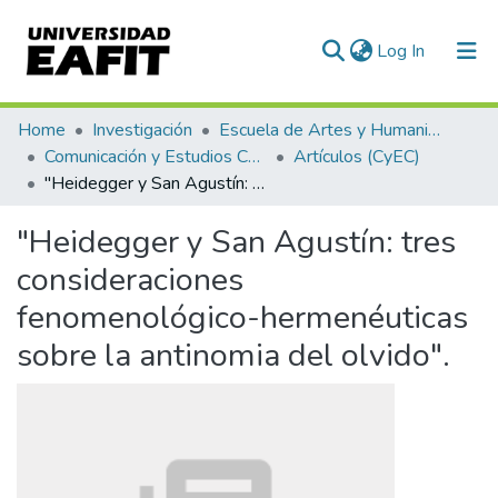
(current)
Log In
Communities & Collections
Home
Investigación
Escuela de Artes y Humanidades
Comunicación y Estudios Culturales
Artículos (CyEC)
All of DSpace
"Heidegger y San Agustín: tres consideraciones fenomenológico-hermenéuticas sobre la antinomia del olvido".
Statistics
"Heidegger y San Agustín: tres
consideraciones
fenomenológico-hermenéuticas
sobre la antinomia del olvido".