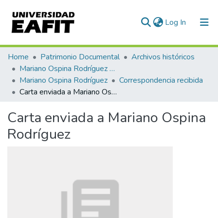
(current)
Log In
Communities & Collections
Home
Patrimonio Documental
Archivos históricos
Mariano Ospina Rodríguez (1826 -1912)
All of DSpace
Mariano Ospina Rodríguez
Correspondencia recibida
Carta enviada a Mariano Ospina Rodríguez
Statistics
Carta enviada a Mariano Ospina
Rodríguez