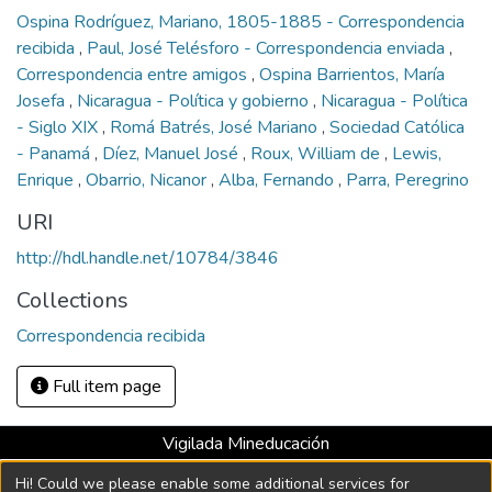
Ospina Rodríguez, Mariano, 1805-1885 - Correspondencia
recibida
,
Paul, José Telésforo - Correspondencia enviada
,
Correspondencia entre amigos
,
Ospina Barrientos, María
Josefa
,
Nicaragua - Política y gobierno
,
Nicaragua - Política
- Siglo XIX
,
Romá Batrés, José Mariano
,
Sociedad Católica
- Panamá
,
Díez, Manuel José
,
Roux, William de
,
Lewis,
Enrique
,
Obarrio, Nicanor
,
Alba, Fernando
,
Parra, Peregrino
URI
http://hdl.handle.net/10784/3846
Collections
Correspondencia recibida
Full item page
Vigilada Mineducación
Universidad con Acreditación Institucional hasta 2026 -
Hi! Could we please enable some additional services for