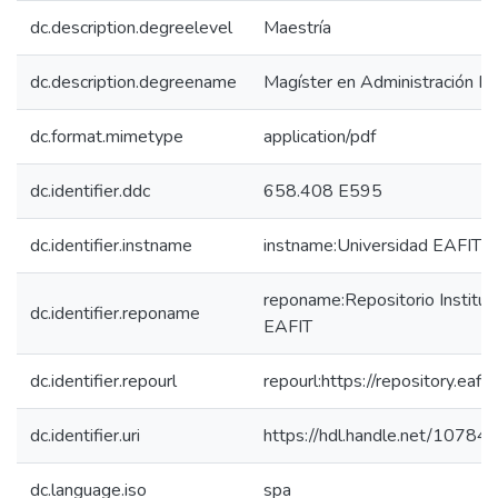
dc.description.degreelevel
Maestría
dc.description.degreename
Magíster en Administración Fi
dc.format.mimetype
application/pdf
dc.identifier.ddc
658.408 E595
dc.identifier.instname
instname:Universidad EAFIT
reponame:Repositorio Instituc
dc.identifier.reponame
EAFIT
dc.identifier.repourl
repourl:https://repository.eafit
dc.identifier.uri
https://hdl.handle.net/1078
dc.language.iso
spa