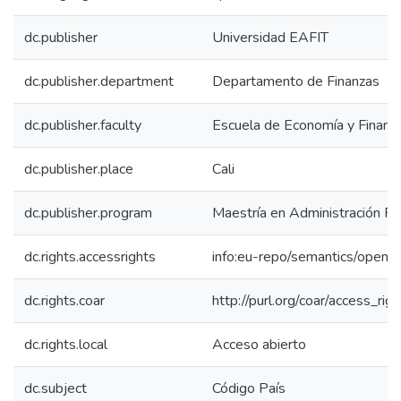
dc.publisher
Universidad EAFIT
dc.publisher.department
Departamento de Finanzas
dc.publisher.faculty
Escuela de Economía y Finanz
dc.publisher.place
Cali
dc.publisher.program
Maestría en Administración Fin
dc.rights.accessrights
info:eu-repo/semantics/openA
dc.rights.coar
http://purl.org/coar/access_rig
dc.rights.local
Acceso abierto
dc.subject
Código País