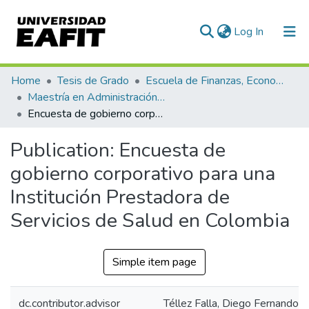
(current)
Log In
Communities & Collections
Home
Tesis de Grado
Escuela de Finanzas, Economía y Gobierno
Maestría en Administración Financiera (tesis)
All of DSpace
Encuesta de gobierno corporativo para una Institución Prestadora de Servicios de Salud en Colombia
Statistics
Publication:
Encuesta de
gobierno corporativo para una
Institución Prestadora de
Servicios de Salud en Colombia
Simple item page
dc.contributor.advisor
Téllez Falla, Diego Fernando