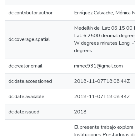
dc.contributor.author
Enríquez Calvache, Mónica Mar
Medellín de: Lat: 06 15 00 N
Lat: 6.2500 decimal degrees
dc.coverage.spatial
W degrees minutes Long: -75
degrees
dc.creator.email
mmec931@gmail.com
dc.date.accessioned
2018-11-07T18:08:44Z
dc.date.available
2018-11-07T18:08:44Z
dc.date.issued
2018
El presente trabajo explora la
Instituciones Prestadoras de S