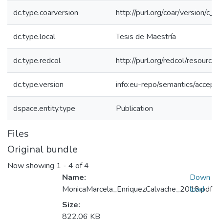
dc.type.coarversion
http://purl.org/coar/version/
dc.type.local
Tesis de Maestría
dc.type.redcol
http://purl.org/redcol/resourc
dc.type.version
info:eu-repo/semantics/accep
dspace.entity.type
Publication
Files
Original bundle
Now showing
1 - 4 of 4
Name:
Down
MonicaMarcela_EnriquezCalvache_2018.pdf
load
Size:
822.06 KB