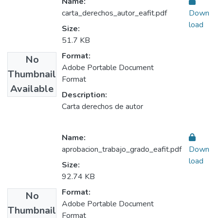
Name:
carta_derechos_autor_eafit.pdf
Down
load
Size:
51.7 KB
Format:
No
Adobe Portable Document
Thumbnail
Format
Available
Description:
Carta derechos de autor
Name:
aprobacion_trabajo_grado_eafit.pdf
Down
load
Size:
92.74 KB
Format:
No
Adobe Portable Document
Thumbnail
Format