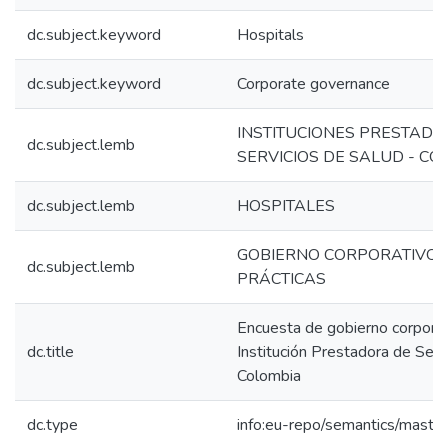
dc.subject.keyword
Hospitals
dc.subject.keyword
Corporate governance
INSTITUCIONES PRESTADO
dc.subject.lemb
SERVICIOS DE SALUD - CO
dc.subject.lemb
HOSPITALES
GOBIERNO CORPORATIVO 
dc.subject.lemb
PRÁCTICAS
Encuesta de gobierno corporat
dc.title
Institución Prestadora de Serv
Colombia
dc.type
info:eu-repo/semantics/maste