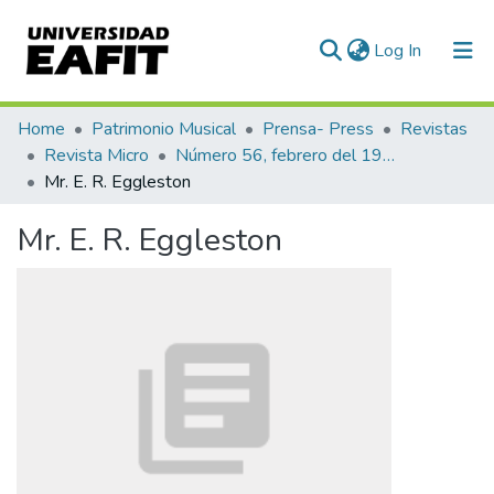
(current)
Log In
Communities & Collections
Home
Patrimonio Musical
Prensa- Press
Revistas
Revista Micro
Número 56, febrero del 1944
All of DSpace
Mr. E. R. Eggleston
Statistics
Mr. E. R. Eggleston