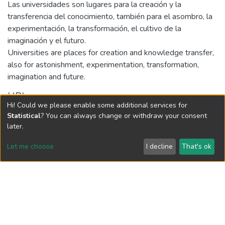
Las universidades son lugares para la creación y la
transferencia del conocimiento, también para el asombro, la
experimentación, la transformación, el cultivo de la
imaginación y el futuro.
Universities are places for creation and knowledge transfer,
also for astonishment, experimentation, transformation,
imagination and future.
URI
Hi! Could we please enable some additional services for
http://hdl.handle.net/10784/31811
Statistical
? You can always change or withdraw your consent
later.
Collections
Let me choose
I decline
That's ok
Revista Catalejo, Núm. 15 (2022)
Full item page
Vigilada Mineducación
Universidad con Acreditación Institucional hasta 2026 -
Resolución MEN 2158 de 2018