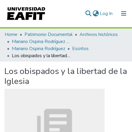
(current)
Log In
Communities & Collections
Home
Patrimonio Documental
Archivos históricos
Mariano Ospina Rodríguez (1826 -1912)
All of DSpace
Mariano Ospina Rodríguez
Escritos
Los obispados y la libertad de la Iglesia
Statistics
Los obispados y la libertad de la
Iglesia