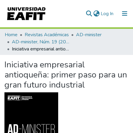
(current)
Log In
Communities & Collections
Home
Revistas Académicas
AD-minister
AD-minister, Núm. 19 (2011)
All of DSpace
Iniciativa empresarial antioqueña: primer paso para un gran futuro industrial
Statistics
Iniciativa empresarial
antioqueña: primer paso para un
gran futuro industrial