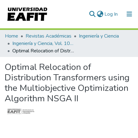
(current)
Log In
Communities & Collections
Home
Revistas Académicas
Ingeniería y Ciencia
Ingeniería y Ciencia, Vol. 10, Núm. 19 (2014)
All of DSpace
Optimal Relocation of Distribution Transformers using the Multiobjective Optimization Algorithm NSGA II
Statistics
Optimal Relocation of
Distribution Transformers using
the Multiobjective Optimization
Algorithm NSGA II