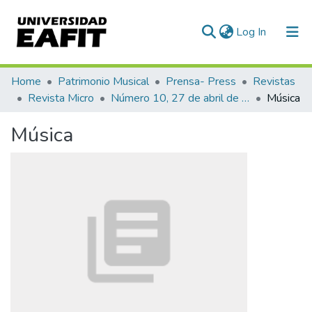
(current)
Log In
Communities & Collections
Home
Patrimonio Musical
Prensa- Press
Revistas
Revista Micro
Número 10, 27 de abril de 1940
Música
All of DSpace
Música
Statistics