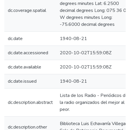
degrees minutes Lat: 6.2500
dc.coverage.spatial
decimal degrees Long: 075 36 00
W degrees minutes Long:
-75.6000 decimal degrees
dc.date
1940-08-21
dc.date.accessioned
2020-10-02T15:59:08Z
dc.date.available
2020-10-02T15:59:08Z
dc.date.issued
1940-08-21
Lista de los Radio - Periódicos de
dc.description.abstract
la radio organizados del mejor al
peor.
Biblioteca Luis Echavarría Villegas,
dc.description.other