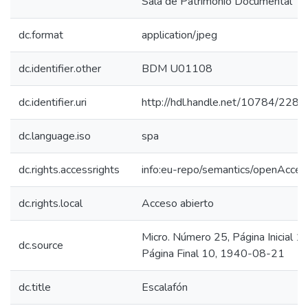
Sala de Patrimonio Documental
dc.format
application/jpeg
dc.identifier.other
BDM U01108
dc.identifier.uri
http://hdl.handle.net/10784/2280
dc.language.iso
spa
dc.rights.accessrights
info:eu-repo/semantics/openAcces
dc.rights.local
Acceso abierto
Micro. Número 25, Página Inicial 10
dc.source
Página Final 10, 1940-08-21
dc.title
Escalafón