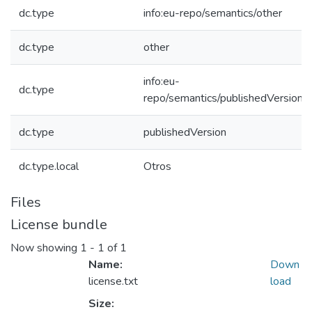
dc.type
info:eu-repo/semantics/other
dc.type
other
info:eu-
dc.type
repo/semantics/publishedVersion
dc.type
publishedVersion
dc.type.local
Otros
Files
License bundle
Now showing
1 - 1 of 1
Name:
Down
license.txt
load
Size: