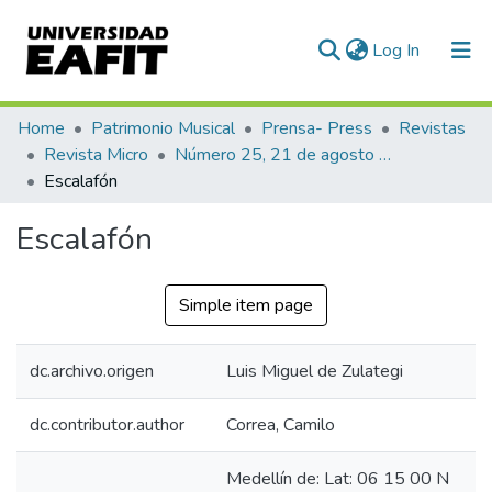
(current)
Log In
Communities & Collections
Home
Patrimonio Musical
Prensa- Press
Revistas
Revista Micro
Número 25, 21 de agosto de 1940
All of DSpace
Escalafón
Statistics
Escalafón
Simple item page
dc.archivo.origen
Luis Miguel de Zulategi
dc.contributor.author
Correa, Camilo
Medellín de: Lat: 06 15 00 N