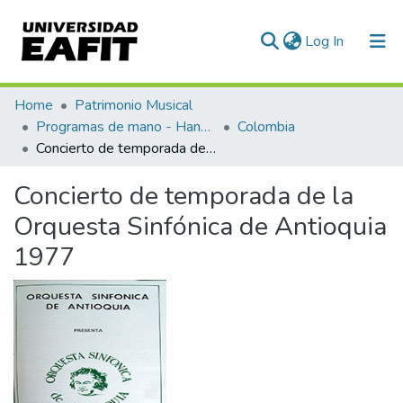
(current)
Log In
Communities & Collections
Home
Patrimonio Musical
Programas de mano - Hand programs
Colombia
All of DSpace
Concierto de temporada de la Orquesta Sinfónica de Antioquia 1977
Statistics
Concierto de temporada de la
Orquesta Sinfónica de Antioquia
1977