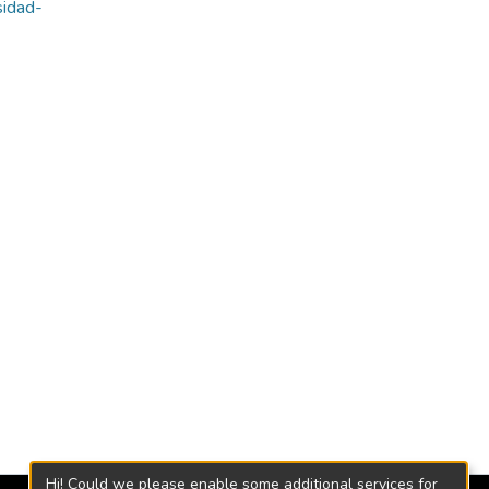
sidad-
Hi! Could we please enable some additional services for