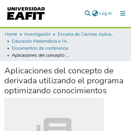
(current)
Log In
Communities & Collections
Home
Investigación
Escuela de Ciencias Aplicadas e Ingeniería
Educación Matemática e Historia (EAFIT - U de A)
All of DSpace
Documentos de conferencia
Aplicaciones del concepto de derivada utilizando el programa optimizando conocimientos
Statistics
Aplicaciones del concepto de
derivada utilizando el programa
optimizando conocimientos