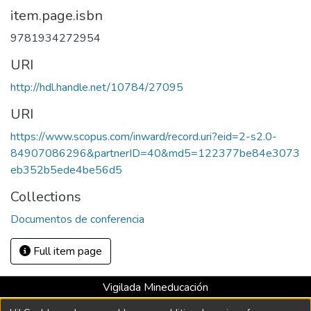
item.page.isbn
9781934272954
URI
http://hdl.handle.net/10784/27095
URI
https://www.scopus.com/inward/record.uri?eid=2-s2.0-
84907086296&partnerID=40&md5=122377be84e3073
eb352b5ede4be56d5
Collections
Documentos de conferencia
Full item page
Vigilada Mineducación
Universidad con Acreditación Institucional hasta 2026 -