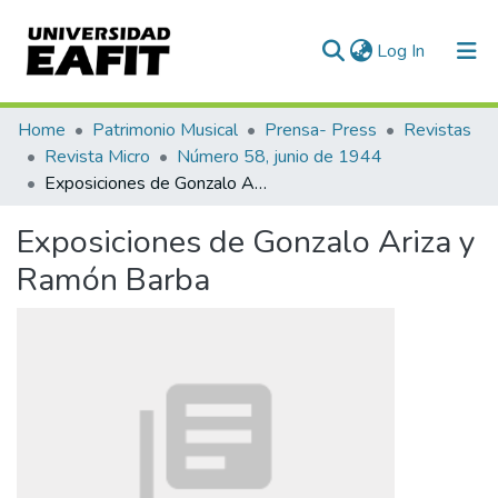
(current)
Log In
Communities & Collections
Home
Patrimonio Musical
Prensa- Press
Revistas
Revista Micro
Número 58, junio de 1944
All of DSpace
Exposiciones de Gonzalo Ariza y Ramón Barba
Statistics
Exposiciones de Gonzalo Ariza y
Ramón Barba