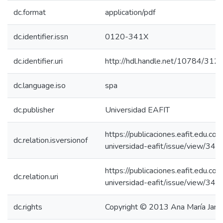
dc.format
application/pdf
dc.identifier.issn
0120-341X
dc.identifier.uri
http://hdl.handle.net/10784/312
dc.language.iso
spa
dc.publisher
Universidad EAFIT
https://publicaciones.eafit.edu.co/
dc.relation.isversionof
universidad-eafit/issue/view/341
https://publicaciones.eafit.edu.co/
dc.relation.uri
universidad-eafit/issue/view/341
dc.rights
Copyright © 2013 Ana María Jaram