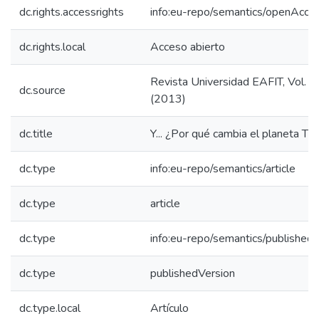
dc.rights.accessrights
info:eu-repo/semantics/openAcce
dc.rights.local
Acceso abierto
Revista Universidad EAFIT, Vol. 
dc.source
(2013)
dc.title
Y... ¿Por qué cambia el planeta Tie
dc.type
info:eu-repo/semantics/article
dc.type
article
dc.type
info:eu-repo/semantics/published
dc.type
publishedVersion
dc.type.local
Artículo