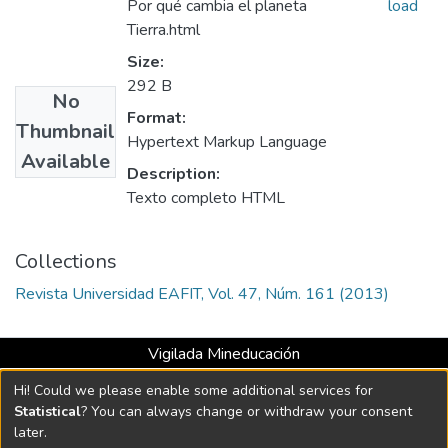
Por qué cambia el planeta
load
Tierra.html
Size:
292 B
No
Format:
Thumbnail
Hypertext Markup Language
Available
Description:
Texto completo HTML
Collections
Revista Universidad EAFIT, Vol. 47, Núm. 161 (2013)
Vigilada Mineducación
Universidad con Acreditación Institucional hasta 2026 -
Hi! Could we please enable some additional services for
Resolución MEN 2158 de 2018
Statistical
? You can always change or withdraw your consent
later.