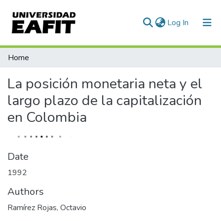
(current)
Log In
Communities & Collections
Home
All of DSpace
La posición monetaria neta y el
Statistics
largo plazo de la capitalización
en Colombia
Date
1992
Authors
Ramírez Rojas, Octavio