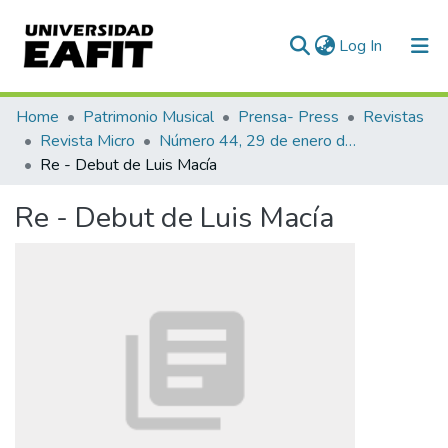
(current)
Log In
Communities & Collections
Home
Patrimonio Musical
Prensa- Press
Revistas
Revista Micro
Número 44, 29 de enero de 1941
All of DSpace
Re - Debut de Luis Macía
Statistics
Re - Debut de Luis Macía