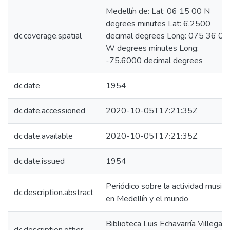
Medellín de: Lat: 06 15 00 N
degrees minutes Lat: 6.2500
dc.coverage.spatial
decimal degrees Long: 075 36 00
W degrees minutes Long:
-75.6000 decimal degrees
dc.date
1954
dc.date.accessioned
2020-10-05T17:21:35Z
dc.date.available
2020-10-05T17:21:35Z
dc.date.issued
1954
Periódico sobre la actividad musica
dc.description.abstract
en Medellín y el mundo
Biblioteca Luis Echavarría Villegas,