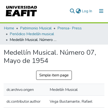
(current)
Log In
Communities & Collections
Home
Patrimonio Musical
Prensa- Press
Periódico Medellín musical
All of DSpace
Medellín Musical. Número 07, Mayo de 1954
Statistics
Medellín Musical. Número 07,
Mayo de 1954
Simple item page
dc.archivo.origen
Medellín Musical
dc.contributor.author
Vega Bustamante, Rafael