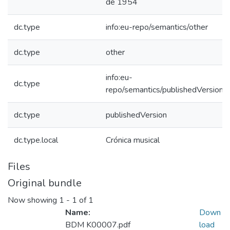
de 1954
dc.type
info:eu-repo/semantics/other
dc.type
other
info:eu-
dc.type
repo/semantics/publishedVersion
dc.type
publishedVersion
dc.type.local
Crónica musical
Files
Original bundle
Now showing
1 - 1 of 1
Name:
Down
BDM K00007.pdf
load