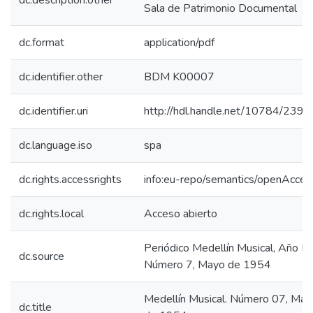
dc.description.other
Sala de Patrimonio Documental
dc.format
application/pdf
dc.identifier.other
BDM K00007
dc.identifier.uri
http://hdl.handle.net/10784/2398
dc.language.iso
spa
dc.rights.accessrights
info:eu-repo/semantics/openAcces
dc.rights.local
Acceso abierto
Periódico Medellín Musical, Año I,
dc.source
Número 7, Mayo de 1954
Medellín Musical. Número 07, May
dc.title