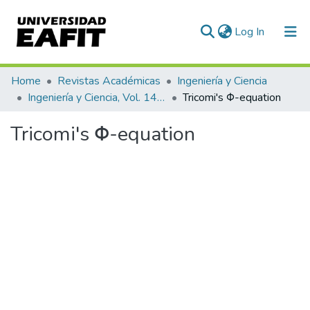
(current)
Log In
Communities & Collections
Home
Revistas Académicas
Ingeniería y Ciencia
Ingeniería y Ciencia, Vol. 14, Núm. 27 (2018)
Tricomi's Φ-equation
All of DSpace
Tricomi's Φ-equation
Statistics