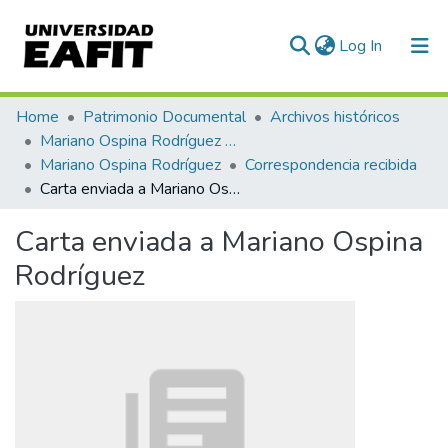
(current)
Log In
Communities & Collections
Home
Patrimonio Documental
Archivos históricos
Mariano Ospina Rodríguez (1826 -1912)
All of DSpace
Mariano Ospina Rodríguez
Correspondencia recibida
Carta enviada a Mariano Ospina Rodríguez
Statistics
Carta enviada a Mariano Ospina
Rodríguez