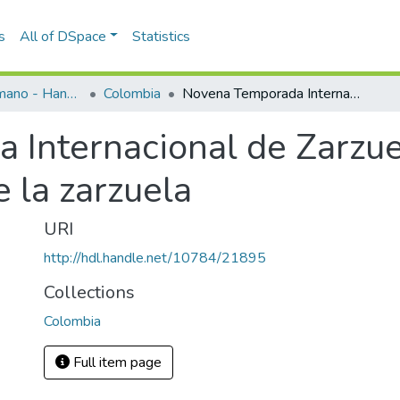
s
All of DSpace
Statistics
Programas de mano - Hand programs
Colombia
Novena Temporada Internacional de Zarzuela de Medellín 2006. Antología de la zarzuela
Internacional de Zarzue
 la zarzuela
URI
http://hdl.handle.net/10784/21895
Collections
Colombia
Full item page