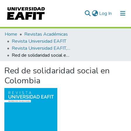
(current)
Log In
Communities & Collections
Home
Revistas Académicas
Revista Universidad EAFIT
All of DSpace
Revista Universidad EAFIT, Vol. 33, Núm. 105 (1997)
Red de solidaridad social en Colombia
Statistics
Red de solidaridad social en
Colombia