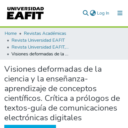
(current)
Log In
Communities & Collections
Home
Revistas Académicas
Revista Universidad EAFIT
All of DSpace
Revista Universidad EAFIT, Vol. 44, Núm. 149 (2008)
Visiones deformadas de la ciencia y la enseñanza-aprendizaje de conceptos científicos. Crítica a prólogos de textos-guía de comunicaciones electrónicas digitales
Statistics
Visiones deformadas de la
ciencia y la enseñanza-
aprendizaje de conceptos
científicos. Crítica a prólogos de
textos-guía de comunicaciones
electrónicas digitales