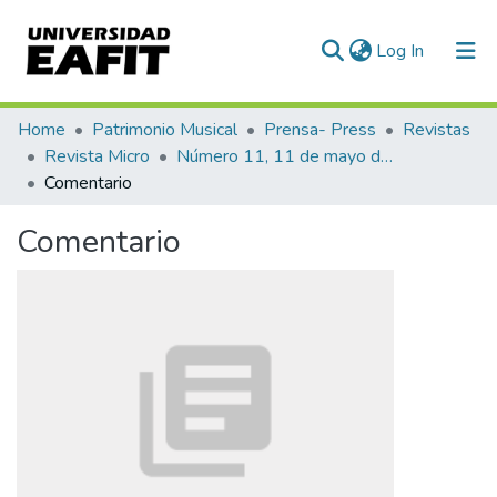
(current)
Log In
Communities & Collections
Home
Patrimonio Musical
Prensa- Press
Revistas
Revista Micro
Número 11, 11 de mayo de 1940
All of DSpace
Comentario
Statistics
Comentario