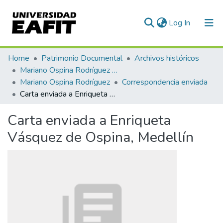
(current)
Log In
Communities & Collections
Home
Patrimonio Documental
Archivos históricos
Mariano Ospina Rodríguez (1826 -1912)
All of DSpace
Mariano Ospina Rodríguez
Correspondencia enviada
Carta enviada a Enriqueta Vásquez de Ospina, Medellín
Statistics
Carta enviada a Enriqueta
Vásquez de Ospina, Medellín