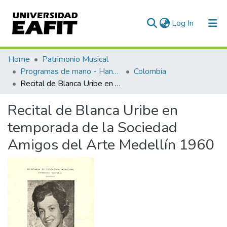
(current)
Log In
Communities & Collections
Home
Patrimonio Musical
Programas de mano - Hand programs
Colombia
All of DSpace
Recital de Blanca Uribe en temporada de la Sociedad Amigos del Arte Medellín 1960
Statistics
Recital de Blanca Uribe en
temporada de la Sociedad
Amigos del Arte Medellín 1960