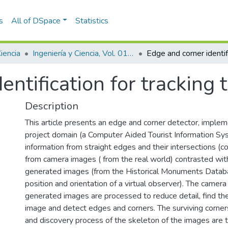
s
All of DSpace
Statistics
Ciencia
Ingeniería y Ciencia, Vol. 01, Núm. 02 (2005)
ntification for tracking t
Description
This article presents an edge and corner detector, imple
project domain (a Computer Aided Tourist Information Sy
information from straight edges and their intersections (c
from camera images ( from the real world) contrasted wi
generated images (from the Historical Monuments Datab
position and orientation of a virtual observer). The camer
generated images are processed to reduce detail, find th
image and detect edges and corners. The surviving corner
and discovery process of the skeleton of the images are 