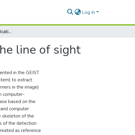
Log In
Edge and corner identification for tracking the line of sight
he line of sight
mented in the GEIST
stem) to extract
orners in the image)
th computer-
ase based on the
a and computer
e skeleton of the
s of the detection
treated as reference