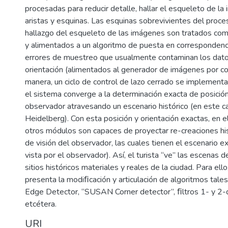
procesadas para reducir detalle, hallar el esqueleto de la
aristas y esquinas. Las esquinas sobrevivientes del proce
hallazgo del esqueleto de las imágenes son tratados co
y alimentados a un algoritmo de puesta en correspondencia
errores de muestreo que usualmente contaminan los dat
orientación (alimentados al generador de imágenes por c
manera, un ciclo de control de lazo cerrado se implementa
el sistema converge a la determinación exacta de posición
observador atravesando un escenario histórico (en este ca
Heidelberg). Con esta posición y orientación exactas, en 
otros módulos son capaces de proyectar re-creaciones hi
de visión del observador, las cuales tienen el escenario e
vista por el observador). Así, el turista “ve” las escenas 
sitios históricos materiales y reales de la ciudad. Para ello
presenta la modiﬁcación y articulación de algoritmos tale
Edge Detector, “SUSAN Corner detector”, ﬁltros 1- y 2-
etcétera.
URI