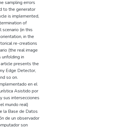
he sampling errors
d to the generator
cycle is implemented,
ermination of
 scenario (in this
orientation, in the
torical re-creations
ario (the real image
 unfolding in
s article presents the
anny Edge Detector,
nd so on.
 implementado en el
rística Asistido por
 y sus intersecciones
del mundo real)
e la Base de Datos
ión de un observador
computador son