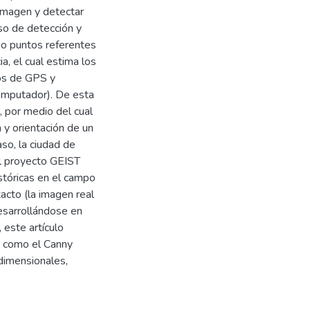
 imagen y detectar
so de detección y
mo puntos referentes
, el cual estima los
os de GPS y
omputador). De esta
, por medio del cual
 y orientación de un
so, la ciudad de
el proyecto GEIST
stóricas en el campo
xacto (la imagen real
desarrollándose en
, este artículo
s como el Canny
dimensionales,