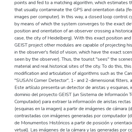
points and fed to a matching algorithm, which estimates t
that usually contaminate the GPS and orientation data (fe
images per computer). In this way, a closed loop control 
by means of which the system converges to the exact det
position and orientation of an observer crossing a historical
case, the city of Heidelberg). With this exact position and 
GEIST project other modules are capable of projecting his
in the observer's field of vision, which have the exact scen
seen by the observer). Thus, the tourist "sees" the scenes
material and real historical sites of the city. To do this, thi
modification and articulation of algorithms such as the C
"SUSAN Corner Detector", 1- and 2-dimensional filters, a
Este artículo presenta un detector de aristas y esquinas,
dominio del proyecto GEIST (un Sistema de Información Tu
Computador) para extraer la información de aristas rectas
(esquinas en la imagen) a partir de imágenes de cámara (
contrastadas con imágenes generadas por computador (d
de Monumentos Históricos a partir de posición y orientac
virtual). Las imágenes de la cámara y las generadas por 