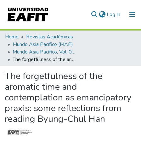
(current)
Log In
Communities & Collections
Home
Revistas Académicas
Mundo Asia Pacífico (MAP)
All of DSpace
Mundo Asia Pacífico, Vol. 08, Núm. 15 (2019)
The forgetfulness of the aromatic time and contemplation as emancipatory praxis: some reflections from reading Byung-Chul Han
Statistics
The forgetfulness of the
aromatic time and
contemplation as emancipatory
praxis: some reflections from
reading Byung-Chul Han