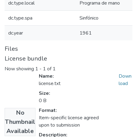
dc.type.local
Programa de mano
dc.type.spa
Sinfónico
dc.year
1961
Files
License bundle
Now showing
1 - 1 of 1
Name:
Down
license.txt
load
Size:
0 B
Format:
No
Item-specific license agreed
Thumbnail
upon to submission
Available
Description: