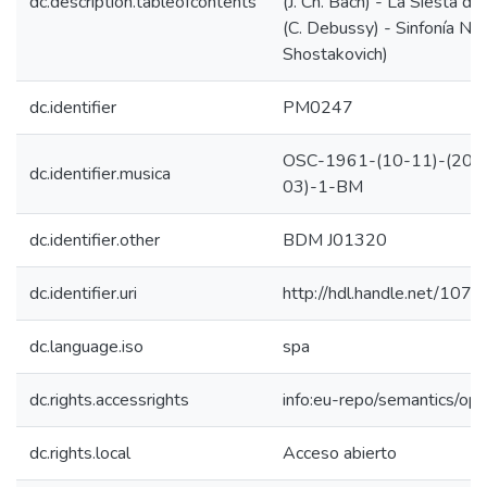
dc.description.tableofcontents
(J. Ch. Bach) - La Siesta de
(C. Debussy) - Sinfonía No.
Shostakovich)
dc.identifier
PM0247
OSC-1961-(10-11)-(20-
dc.identifier.musica
03)-1-BM
dc.identifier.other
BDM J01320
dc.identifier.uri
http://hdl.handle.net/10
dc.language.iso
spa
dc.rights.accessrights
info:eu-repo/semantics/op
dc.rights.local
Acceso abierto