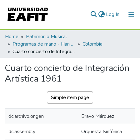
(current)
Log In
Communities & Collections
Home
Patrimonio Musical
Programas de mano - Hand programs
Colombia
All of DSpace
Cuarto concierto de Integración Artística 1961
Statistics
Cuarto concierto de Integración
Artística 1961
Simple item page
dc.archivo.origen
Bravo Márquez
dc.assembly
Orquesta Sinfónica