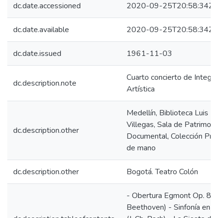
dc.date.accessioned
2020-09-25T20:58:34Z
dc.date.available
2020-09-25T20:58:34Z
dc.date.issued
1961-11-03
Cuarto concierto de Integra
dc.description.note
Artística
Medellín, Biblioteca Luis E
Villegas, Sala de Patrimoni
dc.description.other
Documental, Colección Pr
de mano
dc.description.other
Bogotá. Teatro Colón
- Obertura Egmont Op. 84 (
Beethoven) - Sinfonía en S