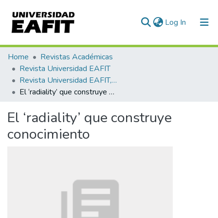
(current)
Log In
Communities & Collections
Home
Revistas Académicas
Revista Universidad EAFIT
All of DSpace
Revista Universidad EAFIT, Vol. 50, Núm. 165 (2015)
El ‘radiality’ que construye conocimiento
Statistics
El ‘radiality’ que construye
conocimiento