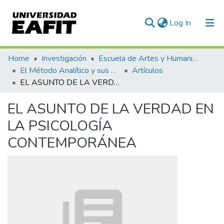
(current)
Log In
Communities & Collections
Home
Investigación
Escuela de Artes y Humanidades
El Método Analítico y sus Aplicaciones en las Ciencias Sociales y Humanas (EAFIT - U de A)
Artículos
All of DSpace
EL ASUNTO DE LA VERDAD EN LA PSICOLOGÍA CONTEMPORÁNEA
Statistics
EL ASUNTO DE LA VERDAD EN
LA PSICOLOGÍA
CONTEMPORÁNEA