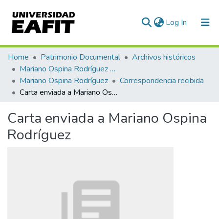
(current)
Log In
Communities & Collections
Home
Patrimonio Documental
Archivos históricos
Mariano Ospina Rodríguez (1826 -1912)
All of DSpace
Mariano Ospina Rodríguez
Correspondencia recibida
Carta enviada a Mariano Ospina Rodríguez
Statistics
Carta enviada a Mariano Ospina
Rodríguez