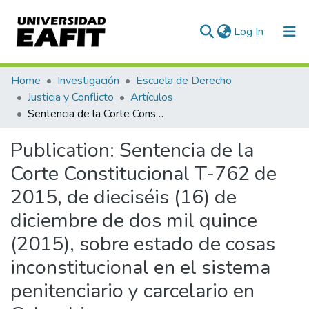
(current)
Log In
Communities & Collections
Home
Investigación
Escuela de Derecho
Justicia y Conflicto
Artículos
All of DSpace
Sentencia de la Corte Constitucional T-762 de 2015, de dieciséis (16) de diciembre de dos mil quince (2015), sobre estado de cosas inconstitucional en el sistema penitenciario y carcelario en Colombia
Statistics
Publication:
Sentencia de la
Corte Constitucional T-762 de
2015, de dieciséis (16) de
diciembre de dos mil quince
(2015), sobre estado de cosas
inconstitucional en el sistema
penitenciario y carcelario en