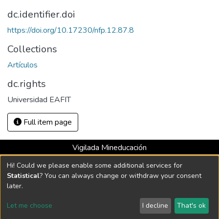
dc.identifier.doi
https://doi.org/10.17230/nfp.12.87.8
Collections
Artículos
dc.rights
Universidad EAFIT
Full item page
Vigilada Mineducación
Universidad con Acreditación Institucional hasta 2026 -
Hi! Could we please enable some additional services for
Resolución MEN 2158 de 2018
Statistical
? You can always change or withdraw your consent
later.
DSpace software
copyright © 2002-2026
LYRASIS
Let me choose
I decline
That's ok
Cookie settings
Send Feedback