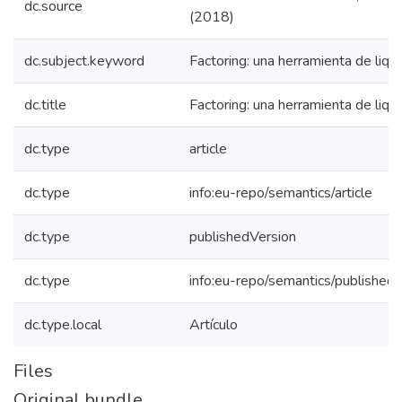
dc.source
(2018)
dc.subject.keyword
Factoring: una herramienta de liq
dc.title
Factoring: una herramienta de liq
dc.type
article
dc.type
info:eu-repo/semantics/article
dc.type
publishedVersion
dc.type
info:eu-repo/semantics/published
dc.type.local
Artículo
Files
Original bundle