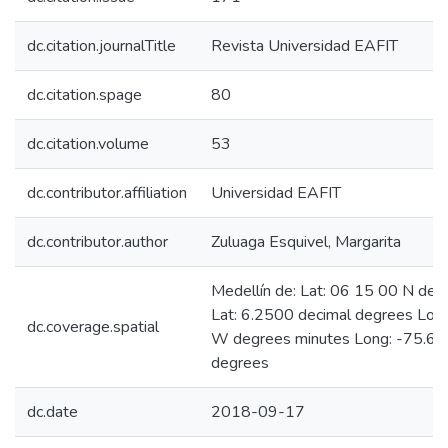
dc.citation.journalTitle
Revista Universidad EAFIT
dc.citation.spage
80
dc.citation.volume
53
dc.contributor.affiliation
Universidad EAFIT
dc.contributor.author
Zuluaga Esquivel, Margarita
Medellín de: Lat: 06 15 00 N deg
Lat: 6.2500 decimal degrees Lon
dc.coverage.spatial
W degrees minutes Long: -75.60
degrees
dc.date
2018-09-17