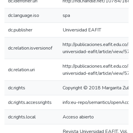
dc.identifier.uri
http://hdl.handle.net/10784/168
dc.language.iso
spa
dc.publisher
Universidad EAFIT
http://publicaciones.eafit.edu.co/i
dc.relation.isversionof
universidad-eafit/article/view/5
http://publicaciones.eafit.edu.co/i
dc.relation.uri
universidad-eafit/article/view/5
dc.rights
Copyright © 2018 Margarita Zulu
dc.rights.accessrights
info:eu-repo/semantics/openAcce
dc.rights.local
Acceso abierto
Revista Universidad EAFIT, Vol. 5