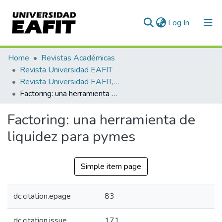
(current)
Log In
Communities & Collections
Home
Revistas Académicas
Revista Universidad EAFIT
All of DSpace
Revista Universidad EAFIT, Vol. 53, Núm. 171 (2018)
Factoring: una herramienta de liquidez para pymes
Statistics
Factoring: una herramienta de
liquidez para pymes
Simple item page
dc.citation.epage
83
dc.citation.issue
171