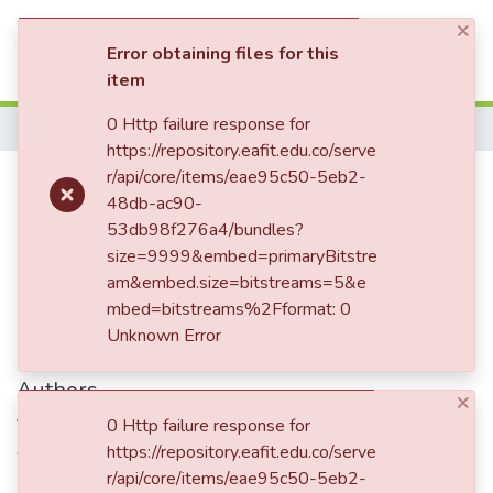
×
(current)
Log In
Error obtaining files for this
item
Communities & Collections
0 Http failure response for
Home
https://repository.eafit.edu.co/serve
All of DSpace
La sinfónica de Antioquia entra
r/api/core/items/eae95c50-5eb2-
48db-ac90-
Statistics
en receso por falta del gobierno
53db98f276a4/bundles?
size=9999&embed=primaryBitstre
am&embed.size=bitstreams=5&e
Date
mbed=bitstreams%2Fformat: 0
Unknown Error
1954-03
Authors
×
Vega Bustamante, Rafael
0 Http failure response for
de Zulategi|, Libe
https://repository.eafit.edu.co/serve
r/api/core/items/eae95c50-5eb2-