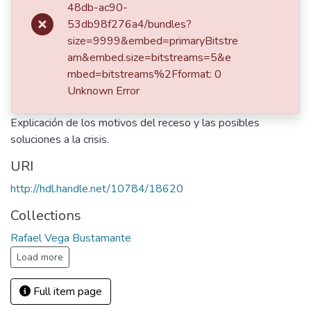
48db-ac90-
Publisher
53db98f276a4/bundles?
Periódico Medellín Musical
size=9999&embed=primaryBitstre
am&embed.size=bitstreams=5&e
Description
mbed=bitstreams%2Fformat: 0
Medellín, Biblioteca Luis Echavarría Villegas, Sala de
Unknown Error
Patrimonio Documental, Hemeroteca
Explicación de los motivos del receso y las posibles
soluciones a la crisis.
URI
http://hdl.handle.net/10784/18620
Collections
Rafael Vega Bustamante
Load more
Full item page