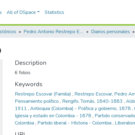
s
All of DSpace
Statistics
stóricos
Pedro Antonio Restrepo Escovar
Diarios personales
o
Description
6 folios
Keywords
Restrepo Escovar (Familia)
,
Restrepo Escovar, Pedro An
Pensamiento político
,
Rengifo, Tomás, 1840-1883
,
Alda
1911
,
Antioquia (Colombia) - Política y gobierno, 1878
,
Iglesia y estado en Colombia - 1878
,
Partido conservador
Colombia
,
Partido liberal - HIstoria - Colombia
,
LIberalis
URI