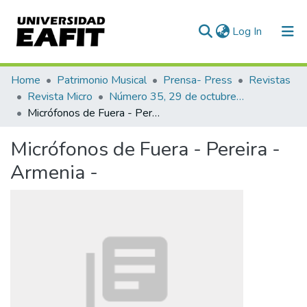
(current)
Log In
Communities & Collections
Home
Patrimonio Musical
Prensa- Press
Revistas
Revista Micro
Número 35, 29 de octubre de 1940
All of DSpace
Micrófonos de Fuera - Pereira - Armenia -
Statistics
Micrófonos de Fuera - Pereira -
Armenia -